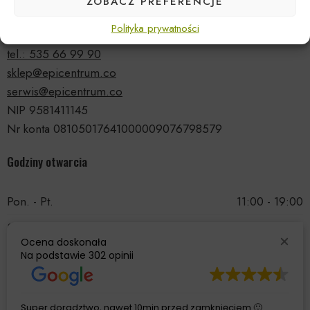
ZOBACZ PREFERENCJE
ul. Druskiennicka 20a
Polityka prywatności
81-531 Gdynia
tel.: 535 66 99 90
sklep@epicentrum.co
serwis@epicentrum.co
NIP 9581411145
Nr konta 08105017641000009076798579
Godziny otwarcia
Pon. - Pt.
11:00 - 19:00
Sobota
11:00 - 15:00
Ocena doskonała
Niedziela
Nieczynne
Na podstawie
302 opinii
Super doradztwo, nawet 10min przed zamknięciem 🙂