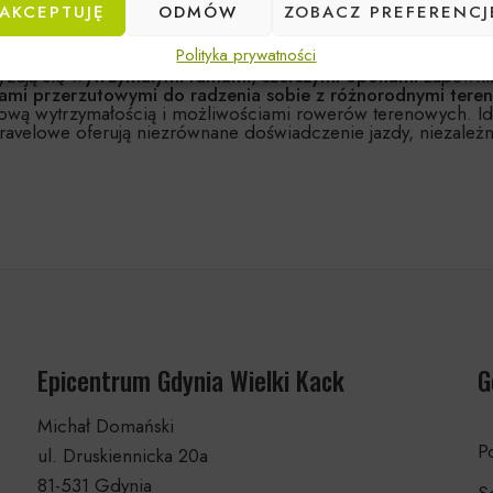
AKCEPTUJĘ
ODMÓW
ZOBACZ PREFERENCJ
gravelowych,
doskonałych dla osób poszukujących uniwersaln
Polityka prywatności
jak i mniej utarte ścieżki.
Są to rowery wszechstronne, zapr
yzują się
wytrzymałymi ramami, szerszymi oponami
zapewnia
mi przerzutowymi do radzenia sobie z różnorodnymi teren
wą wytrzymałością i możliwościami rowerów terenowych. Idea
gravelowe oferują niezrównane doświadczenie jazdy, niezależn
Epicentrum Gdynia Wielki Kack
G
Michał Domański
Po
ul. Druskiennicka 20a
81-531 Gdynia
S