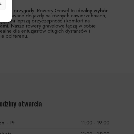
E
ości i przygody. Rowery Gravel to
idealny wybór
ojektowane do jazdy na różnych nawierzchniach,
jącymi lepszą przyczepność i komfort na
ami.
Nasze rowery gravelowe łączą w sobie
lne dla entuzjastów długich dystansów i
ie od terenu.
odziny otwarcia
n. - Pt.
11:00 - 19:00
obota
11:00 - 15:00