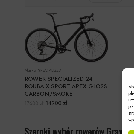
Marka:
SPECIALIZED
ROWER SPECIALIZED 24′
ROUBAIX SPORT APEX GLOSS
Ab
CARBON/SMOKE
pl
ur
14900
zł
17600
zł
ja
st
wpł
Szeroki wybór rowerów Gravel