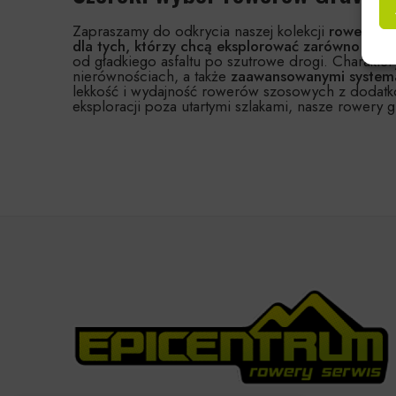
Zapraszamy do odkrycia naszej kolekcji
rowerów 
dla tych, którzy chcą eksplorować zarówno szosy, 
od gładkiego asfaltu po szutrowe drogi. Charakter
nierównościach, a także
zaawansowanymi systema
lekkość i wydajność rowerów szosowych z dodatko
eksploracji poza utartymi szlakami, nasze rowery 