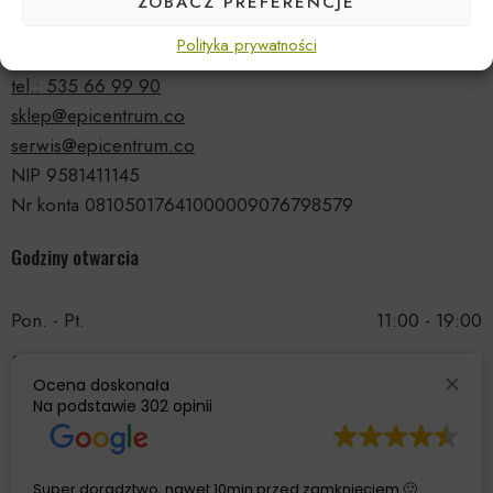
ZOBACZ PREFERENCJE
ul. Druskiennicka 20a
Polityka prywatności
81-531 Gdynia
tel.: 535 66 99 90
sklep@epicentrum.co
serwis@epicentrum.co
NIP 9581411145
Nr konta 08105017641000009076798579
Godziny otwarcia
Pon. - Pt.
11:00 - 19:00
Sobota
11:00 - 15:00
Ocena doskonała
Niedziela
Nieczynne
Na podstawie
302 opinii
Super doradztwo, nawet 10min przed zamknięciem 🙂