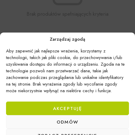
Brak produktów spełniających kryteria
Zarządzaj zgodą
Aby zapewnić jak najlepsze wrażenia, korzystamy z
technologii, takich jak pliki cookie, do przechowywania i/lub
uzyskiwania dostępu do informacji o urządzeniu. Zgoda na te
technologie pozwoli nam przetwarzać dane, takie jak
zachowanie podczas przeglądania lub unikalne identyfikatory
na tej stronie. Brak wyrażenia zgody lub wycofanie zgody
może niekorzystnie wpłynąć na niektóre cechy i funkcje.
AKCEPTUJĘ
ODMÓW
Epicentrum Gdynia Wielki Kack
Michał Domański