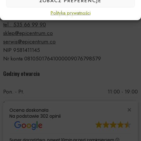
ZOBACZ PREFERENCJE
ul. Druskiennicka 20a
Polityka prywatności
81-531 Gdynia
tel.: 535 66 99 90
sklep@epicentrum.co
serwis@epicentrum.co
NIP 9581411145
Nr konta 08105017641000009076798579
Godziny otwarcia
Pon. - Pt.
11:00 - 19:00
Sobota
11:00 - 15:00
Ocena doskonała
Niedziela
Nieczynne
Na podstawie
302 opinii
Super doradztwo, nawet 10min przed zamknięciem 🙂