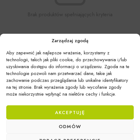
Brak produktów spełniających kryteria
Zarządzaj zgodą
Aby zapewnić jak najlepsze wrażenia, korzystamy z
technologii, takich jak pliki cookie, do przechowywania i/lub
uzyskiwania dostępu do informacji o urządzeniu. Zgoda na te
technologie pozwoli nam przetwarzać dane, takie jak
zachowanie podczas przeglądania lub unikalne identyfikatory
na tej stronie. Brak wyrażenia zgody lub wycofanie zgody
może niekorzystnie wpłynąć na niektóre cechy i funkcje.
AKCEPTUJĘ
ODMÓW
Epicentrum Gdynia Wielki Kack
Michał Domański